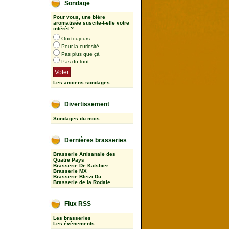
Sondage
Pour vous, une bière
aromatisée suscite-t-elle votre
intérêt ?
Oui toujours
Pour la curiosité
Pas plus que çà
Pas du tout
Les anciens sondages
Divertissement
Sondages du mois
Dernières brasseries
Brasserie Artisanale des
Quatre Pays
Brasserie De Katsbier
Brasserie MX
Brasserie Bleizi Du
Brasserie de la Rodaie
Flux RSS
Les brasseries
Les évènements