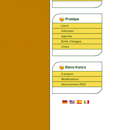
Pratique
Liens
Adresses
Agenda
Boîte d'images
Livres
Biere-france
A propos
Modifications
Abonnement RSS