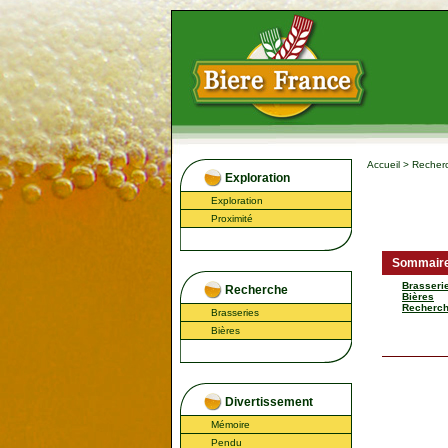
Accueil
>
Recher
Exploration
Exploration
Proximité
Sommair
Brasseri
Recherche
Bières
Recherch
Brasseries
Bières
Divertissement
Mémoire
Pendu