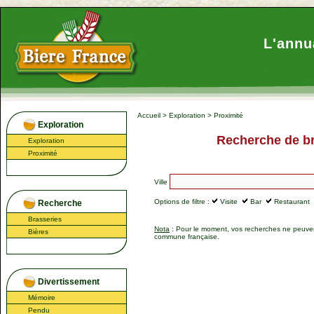
L'annu
Accueil
>
Exploration
>
Proximité
Exploration
Recherche de br
Exploration
Proximité
Ville
Options de filtre :
Visite
Bar
Restaurant
Recherche
Brasseries
Nota
: Pour le moment, vos recherches ne peuvent
Bières
commune française.
Divertissement
Mémoire
Pendu