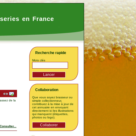
series en France
Recherche rapide
Mots clés
Collaboration
Que vous soyez brasseur ou
assez de la
simple collectionneur,
contribuez à la mise à jour de
cet annuaire en envoyant
directement ici les illustrations
qui manquent (étiquettes,
photos ou logo).
Consulter...