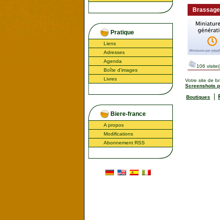
Brassage
Pratique
Liens
Adresses
Agenda
106 visite(
Boîte d'images
Livres
Votre site de b
Screenshots 
Boutiques
Biere-france
A propos
Modifications
Abonnement RSS