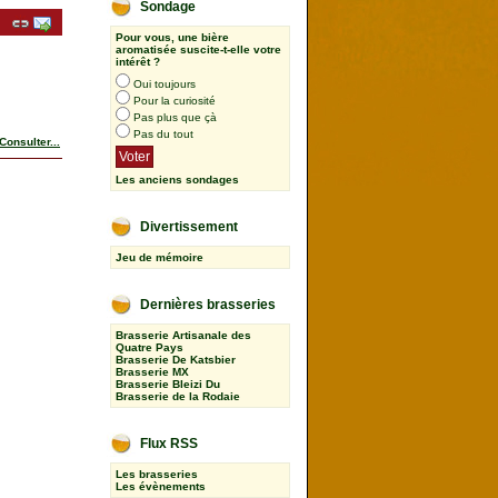
Sondage
Pour vous, une bière
aromatisée suscite-t-elle votre
intérêt ?
Oui toujours
Pour la curiosité
Pas plus que çà
Pas du tout
Consulter...
Les anciens sondages
Divertissement
Jeu de mémoire
Dernières brasseries
Brasserie Artisanale des
Quatre Pays
Brasserie De Katsbier
Brasserie MX
Brasserie Bleizi Du
Brasserie de la Rodaie
Flux RSS
Les brasseries
Les évènements