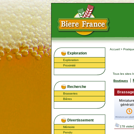
Accueil
>
Pratiqu
Exploration
Exploration
Proximité
Tous les sites
Boutiques
Recherche
Brassage 
Brasseries
Bières
Divertissement
178 visite(
Mémoire
Pendu