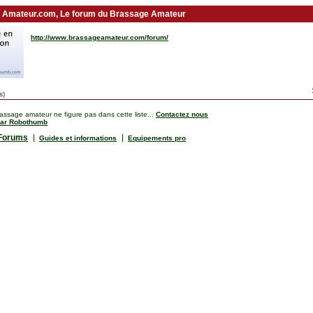
 Amateur.com, Le forum du Brassage Amateur
http://www.brassageamateur.com/forum/
s)
rassage amateur ne figure pas dans cette liste...
Contactez nous
par Robothumb
Forums
Guides et informations
Equipements pro