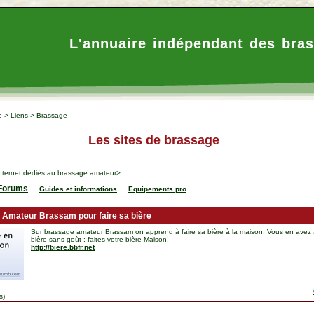
L'annuaire indépendant des bras
e
>
Liens
>
Brassage
Les sites de brassage
 Internet dédiés au brassage amateur>
Forums
Guides et informations
Equipements pro
Amateur Brassam pour faire sa bière
Sur brassage amateur Brassam on apprend à faire sa bière à la maison. Vous en avez 
bière sans goùt : faites votre bière Maison!
http://biere.bbfr.net
s)