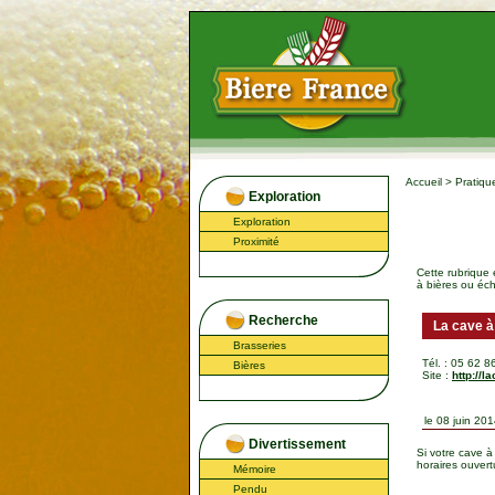
Accueil
>
Pratiqu
Exploration
Exploration
Proximité
Cette rubrique 
à bières ou éch
Recherche
La cave à
Brasseries
Tél. : 05 62 8
Bières
Site :
http://
le 08 juin 2
Divertissement
Si votre cave à
horaires ouvertu
Mémoire
Pendu