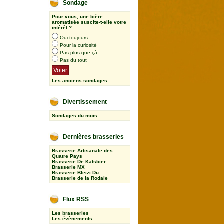
Sondage
Pour vous, une bière
aromatisée suscite-t-elle votre
intérêt ?
Oui toujours
Pour la curiosité
Pas plus que çà
Pas du tout
Les anciens sondages
Divertissement
Sondages du mois
Dernières brasseries
Brasserie Artisanale des
Quatre Pays
Brasserie De Katsbier
Brasserie MX
Brasserie Bleizi Du
Brasserie de la Rodaie
Flux RSS
Les brasseries
Les évènements