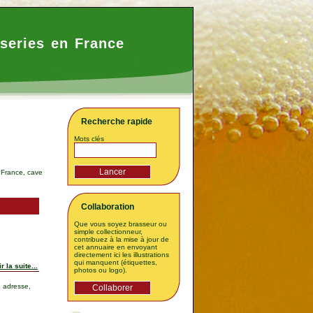
series en France
Recherche rapide
Mots clés
e France, cave
Collaboration
Que vous soyez brasseur ou
simple collectionneur,
contribuez à la mise à jour de
cet annuaire en envoyant
directement ici les illustrations
qui manquent (étiquettes,
r la suite...
photos ou logo).
, adresse,