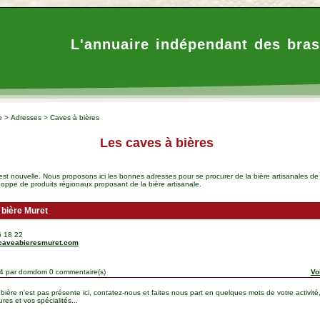
L'annuaire indépendant des bras
e
>
Adresses
>
Caves à bières
Les caves à bières
est nouvelle. Nous proposons ici les bonnes adresses pour se procurer de la bière artisanales d
oppe de produits régionaux proposant de la bière artisanale.
 bière Muret
6 18 22
lacaveabieresmuret.com
014 par domdom
0 commentaire(s)
Voi
 bière n'est pas présente ici, contatez-nous et faites nous part en quelques mots de votre activité
res et vos spécialités...