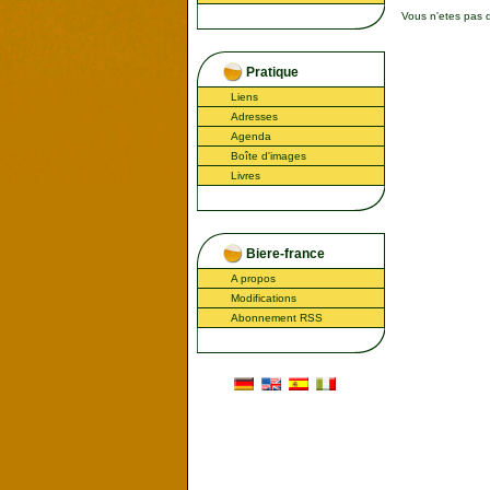
Vous n'etes pas d
Pratique
Liens
Adresses
Agenda
Boîte d'images
Livres
Biere-france
A propos
Modifications
Abonnement RSS