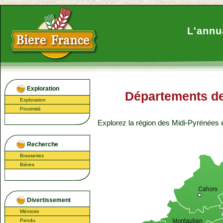
L'annu
Exploration
Départements de
Exploration
Proximité
Explorez la région
des Midi-Pyrénées
e
Recherche
Brasseries
Bières
Divertissement
Mémoire
Pendu