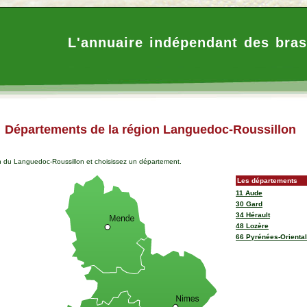
L'annuaire indépendant des bras
Départements de la région Languedoc-Roussillon
on
du Languedoc-Roussillon
et choisissez un département.
Les départements
11 Aude
30 Gard
34 Hérault
48 Lozère
66 Pyrénées-Orienta