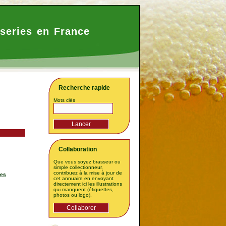
series en France
Recherche rapide
Mots clés
Collaboration
Que vous soyez brasseur ou
simple collectionneur,
contribuez à la mise à jour de
les
cet annuaire en envoyant
directement ici les illustrations
qui manquent (étiquettes,
photos ou logo).