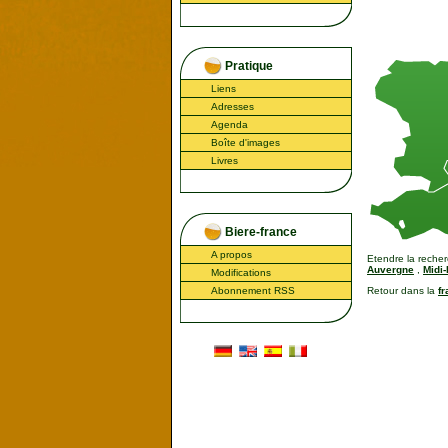
Pratique
Liens
Adresses
Agenda
Boîte d'images
Livres
Biere-france
A propos
Etendre la recher
Auvergne
,
Midi
Modifications
Abonnement RSS
Retour dans la
f