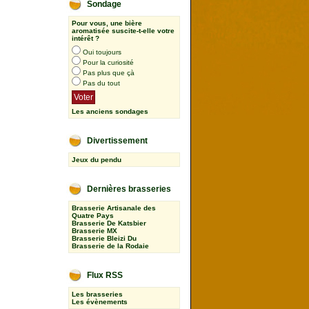
Sondage
Pour vous, une bière
aromatisée suscite-t-elle votre
intérêt ?
Oui toujours
Pour la curiosité
Pas plus que çà
Pas du tout
Les anciens sondages
Divertissement
Jeux du pendu
Dernières brasseries
Brasserie Artisanale des
Quatre Pays
Brasserie De Katsbier
Brasserie MX
Brasserie Bleizi Du
Brasserie de la Rodaie
Flux RSS
Les brasseries
Les évènements