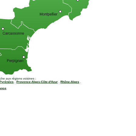
che aux régions voisines :
-Pyrénées
,
Provence-Alpes-Côte-d'Azur
,
Rhône-Alpes
.
rance
.