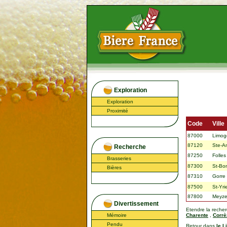
Exploration
Exploration
Proximité
Code
Ville
87000
Limog
87120
Ste-An
Recherche
87250
Folles
Brasseries
87300
St-Bo
Bières
87310
Gorre
87500
St-Yri
87800
Meyze 
Divertissement
Etendre la reche
Mémoire
Charente
,
Corrè
Pendu
Retour dans
le L