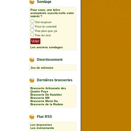
Sondage
Pour vous, une bière
aromatisée suscite-t-elle votre
intérêt ?
Oui toujours
Pour la curiosité
Pas plus que çà
Pas du tout
Les anciens sondages
Divertissement
Jeu de mémoire
Dernières brasseries
Brasserie Artisanale des
Quatre Pays
Brasserie De Katsbier
Brasserie MX
Brasserie Bleizi Du
Brasserie de la Rodaie
Flux RSS
Les brasseries
Les évènements