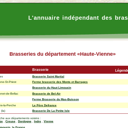
L'annuaire indépendant des bras
Brasseries du département «Haute-Vienne»
Brasserie
Légend
es
Brasserie Saint Martial
ne-St-Priest
Ferme brasserie des Monts et Barrages
Brasserie du Haut Limousin
nnet-de-Bellac
Brasserie de Bel-Air
Ferme Brasserie du Mas-Buisson
eix-la-Perche
Le Père Defrance
(la)
Brasserie De La Petite Isle
rche aux départements voisins :
ze
,
Creuse
,
Dordogne
,
Indre
,
Vienne
imousin
,
la France