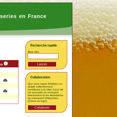
series en France
Recherche rapide
Mots clés
es
Collaboration
Que vous soyez brasseur ou
simple collectionneur,
contribuez à la mise à jour de
cet annuaire en envoyant
directement ici les illustrations
qui manquent (étiquettes,
photos ou logo).