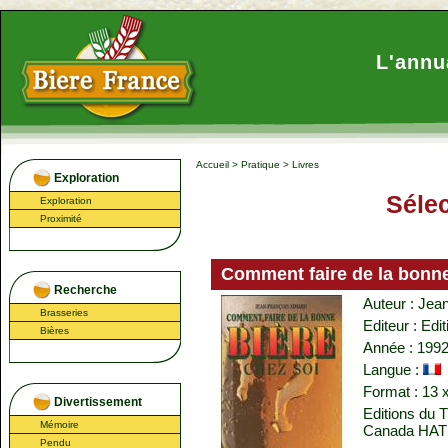
L'annu
Accueil
>
Pratique
>
Livres
Exploration
Sélec
Exploration
Proximité
Comment faire de la bonne
Recherche
Auteur : Jea
Brasseries
Editeur : Edi
Bières
Année : 199
Langue :
Format : 13 
Divertissement
Editions du 
Mémoire
Canada HA
Pendu