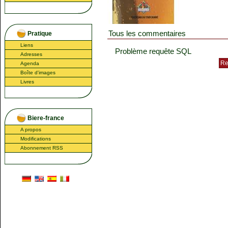
Tous les commentaires
Pratique
Liens
Problème requête SQL
Adresses
Agenda
Boîte d'images
Livres
Biere-france
A propos
Modifications
Abonnement RSS