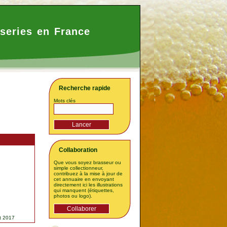
series en France
Recherche rapide
Mots clés
Collaboration
Que vous soyez brasseur ou
simple collectionneur,
contribuez à la mise à jour de
cet annuaire en envoyant
directement ici les illustrations
qui manquent (étiquettes,
photos ou logo).
t 2017