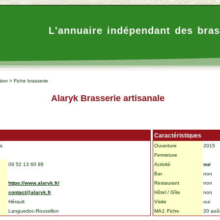
L'annuaire indépendant des bras
tion
>
Fiche brasserie
Alaryk Brasserie artisanale
Caractéristiques
rs
Ouverture
2015
Fermeture
09 52 13 60 88
Activité
oui
Bar
non
https://www.alaryk.fr/
Restaurant
non
contact@alaryk.fr
Hôtel / Gîte
non
Hérault
Visite
oui
Languedoc-Roussillon
MAJ. Fiche
20 aoû