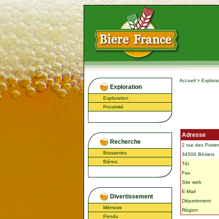
Accueil
>
Explora
Exploration
Exploration
Proximité
Adresse
Recherche
2 rue des Poirie
Brasseries
34500 Béziers
Bières
Tél.
Fax
Site web
E-Mail
Divertissement
Département
Mémoire
Région
Pendu