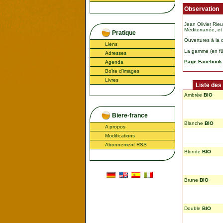
Observation
Jean Olivier Rie
Méditerranée, et
Pratique
Ouvertures à la 
Liens
La gamme (en fût
Adresses
Page Facebook
Agenda
Boîte d'images
Livres
Liste des
Ambrée
BIO
Biere-france
Blanche
BIO
A propos
Modifications
Abonnement RSS
Blonde
BIO
Brune
BIO
Double
BIO