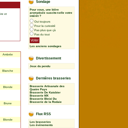
Sondage
Pour vous, une bière
aromatisée suscite-t-elle votre
ire et
intérêt ?
Oui toujours
Pour la curiosité
Pas plus que çà
Pas du tout
Les anciens sondages
Ambrée
Divertissement
Jeux du pendu
Blanche
Dernières brasseries
Brasserie Artisanale des
Blonde
Quatre Pays
Brasserie De Katsbier
Brasserie MX
Brasserie Bleizi Du
Brasserie de la Rodaie
Brune
Flux RSS
Blonde
Les brasseries
Les évènements