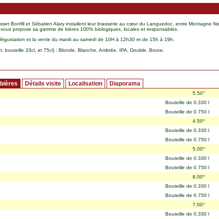
usset Bonfill et Sébatien Alary installent leur brasserie au cœur du Languedoc, entre Montagne No
 vous propose sa gamme de bières 100% biologiques, locales et responsables.
dégustation et la vente du mardi au samedi de 10H à 12h30 et de 15h à 19h.
, bouteille 33cl, et 75cl) : Blonde, Blanche, Ambrée, IPA, Double, Brune.
 bières
Détails visite
Localisation
Diaporama
5.50°
Bouteille de 0.330 l
Bouteille de 0.750 l
4.50°
Bouteille de 0.330 l
Bouteille de 0.750 l
5.00°
Bouteille de 0.330 l
Bouteille de 0.750 l
8.00°
Bouteille de 0.330 l
Bouteille de 0.750 l
7.00°
Bouteille de 0.330 l