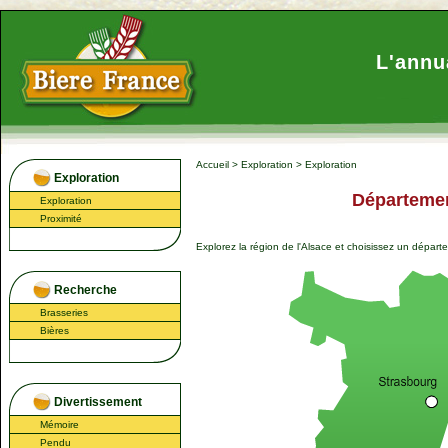
L'annu
Accueil
>
Exploration
>
Exploration
Exploration
Départemen
Exploration
Proximité
Explorez la région
de l'Alsace
et choisissez un départ
Recherche
Brasseries
Bières
Divertissement
Mémoire
Pendu