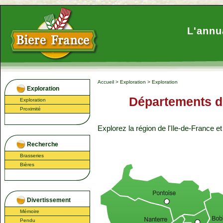
L'annu
Accueil
>
Exploration
>
Exploration
Exploration
Départements de
Exploration
Proximité
Explorez la région
de l'Ile-de-France
et
Recherche
Brasseries
Bières
Divertissement
Mémoire
Pendu