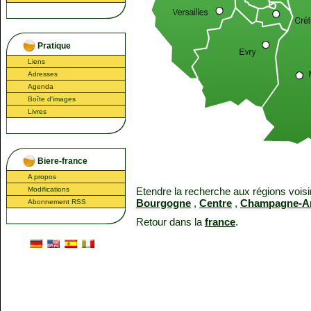
Pratique
Liens
Adresses
Agenda
Boîte d'images
Livres
Biere-france
A propos
Modifications
Etendre la recherche aux régions voisi
Bourgogne
,
Centre
,
Champagne-A
Abonnement RSS
Retour dans la
france
.