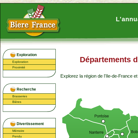
L'annu
Exploration
Départements de
Exploration
Proximité
Explorez la région
de l'Ile-de-France
et
Recherche
Brasseries
Bières
Divertissement
Mémoire
Pendu