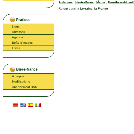
Ardennes
,
Haute-Marne
,
Marne
,
Meurthe-et-Mosell
Retour dans
la Lorraine
,
la France
Pratique
Liens
Adresses
Agenda
Boîte d'images
Livres
Biere-france
A propos
Modifications
Abonnement RSS