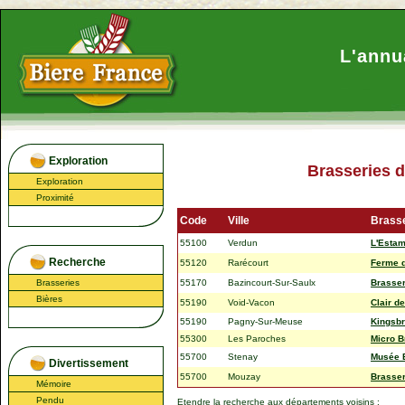
L'annu
Exploration
Brasseries 
Exploration
Proximité
Code
Ville
Brasse
55100
Verdun
L'Estam
Recherche
55120
Rarécourt
Ferme d
Brasseries
55170
Bazincourt-Sur-Saulx
Brasser
Bières
55190
Void-Vacon
Clair d
55190
Pagny-Sur-Meuse
Kingsb
55300
Les Paroches
Micro B
55700
Stenay
Musée E
Divertissement
55700
Mouzay
Brasse
Mémoire
Pendu
Etendre la recherche aux départements voisins :