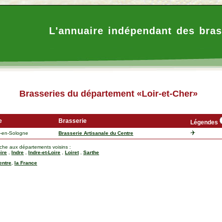
L'annuaire indépendant des bras
Brasseries du département «Loir-et-Cher»
e
Brasserie
Légendes
r-en-Sologne
Brasserie Artisanale du Centre
rche aux départements voisins :
ire
,
Indre
,
Indre-et-Loire
,
Loiret
,
Sarthe
entre
,
la France