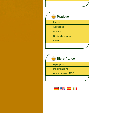
Pratique
Liens
Adresses
Agenda
Boîte d'images
Livres
Biere-france
A propos
Modifications
Abonnement RSS