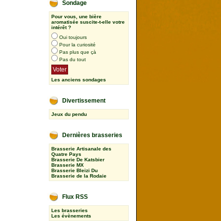
Sondage
Pour vous, une bière
aromatisée suscite-t-elle votre
intérêt ?
Oui toujours
Pour la curiosité
Pas plus que çà
Pas du tout
Les anciens sondages
Divertissement
Jeux du pendu
Dernières brasseries
Brasserie Artisanale des
Quatre Pays
Brasserie De Katsbier
Brasserie MX
Brasserie Bleizi Du
Brasserie de la Rodaie
Flux RSS
Les brasseries
Les évènements