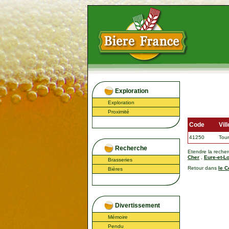
Exploration
Exploration
Proximité
Code
Vill
41250
Tou
Recherche
Etendre la reche
Cher
,
Eure-et-Lo
Brasseries
Retour dans
le C
Bières
Divertissement
Mémoire
Pendu