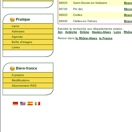
38620
Saint-Geoire-en-Valdaine
Brass
38730
Pin (le)
Micro
38920
Crolles
Brass
Pratique
38930
Clelles-en-Trièves
Brass
Liens
Etendre la recherche aux départements voisins :
Adresses
Ain
,
Ardèche
,
Drôme
,
Hautes-Alpes
,
Loire
,
Rhôn
Agenda
Retour dans
le Rhône-Alpes
,
la France
Boîte d'images
Livres
Biere-france
A propos
Modifications
Abonnement RSS