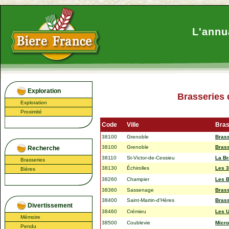
L'annu
Exploration
Brasseries 
Exploration
Proximité
Code
Ville
Bras
38100
Grenoble
Bras
38100
Grenoble
Brass
Recherche
38110
St-Victor-de-Cessieu
La Br
Brasseries
38130
Échirolles
Les 3
Bières
38260
Champier
Les 
38360
Sassenage
Bras
38400
Saint-Martin-d'Hères
Brass
Divertissement
38460
Crémieu
Les U
Mémoire
38500
Coublevie
Micro
Pendu