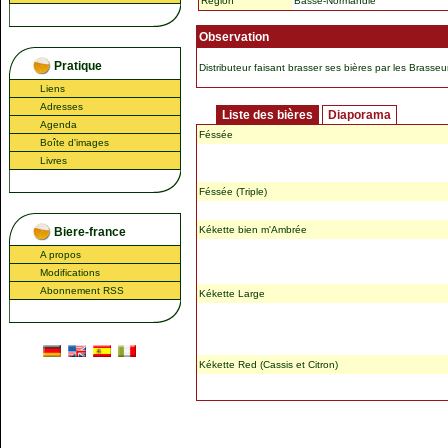
Région
Basse-Normandie
Observation
Pratique
Distributeur faisant brasser ses bières par les Brasse
Liens
Adresses
Liste des bières
Diaporama
Agenda
Féssée
Boîte d'images
Livres
Féssée (Triple)
Kékette bien m'Ambrée
Biere-france
A propos
Modifications
Abonnement RSS
Kékette Large
Kékette Red (Cassis et Citron)