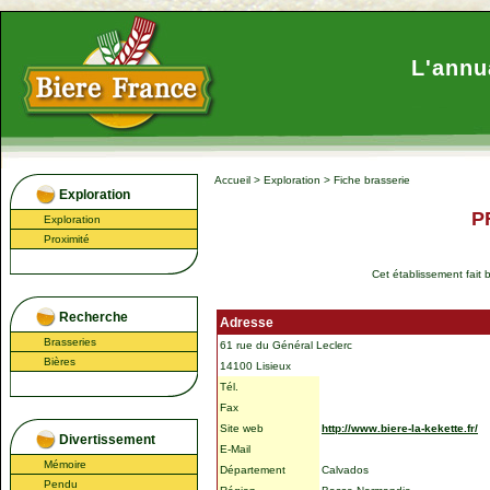
L'annu
Accueil
>
Exploration
>
Fiche brasserie
Exploration
PR
Exploration
Proximité
Cet établissement fait 
Recherche
Adresse
Brasseries
61 rue du Général Leclerc
Bières
14100 Lisieux
Tél.
Fax
Site web
http://www.biere-la-kekette.fr/
Divertissement
E-Mail
Mémoire
Département
Calvados
Pendu