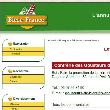
L'annu
Accueil
>
Pratique
>
Adresses
>
Associations
Exploration
Le
Exploration
Proximité
Confrèrie des Gousteurs d
Recherche
But : Faire la promotion de la bière e
Dagosto Adresse : 58, rue du Petit 
Brasseries
Bières
Tél. : 06 07 56 84 50
E-mail :
gousteurs-de-biere@wana
Divertissement
Tous les commentaires
Mémoire
Pendu