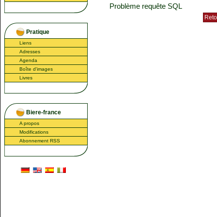
Problème requête SQL
Pratique
Liens
Adresses
Agenda
Boîte d'images
Livres
Biere-france
A propos
Modifications
Abonnement RSS