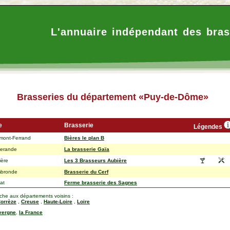
L'annuaire indépendant des bras
Brasseries du département «Puy-de-Dôme»
e
Brasserie
Légendes
mont-Ferrand
Bières le plan B
herande
La brasserie Gaïa
ière
Les 3 Brasseurs Aubière
bronde
Brasserie du Cerf
at
Ferme brasserie des Sagnes
rche aux départements voisins :
orrèze
,
Creuse
,
Haute-Loire
,
Loire
vergne
,
la France