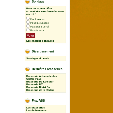
Sondage
Pour vous, une bière
aromatisée suscite-t-elle votre
intérêt ?
Oui toujours
Pour la curiosité
Pas plus que çà
Pas du tout
Les anciens sondages
Divertissement
Sondages du mois
Dernières brasseries
Brasserie Artisanale des
Quatre Pays
Brasserie De Katsbier
Brasserie MX
Brasserie Bleizi Du
Brasserie de la Rodaie
Flux RSS
Les brasseries
Les évènements