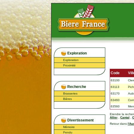
Exploration
Exploration
Proximité
Code
Vill
63100
Cler
Recherche
63113
Pic
Brasseries
63170
Aub
Bières
63460
Com
63560
Men
Etendre la reche
Allier
,
Cantal
,
C
Divertissement
Retour dans
l'Au
Mémoire
Pendu