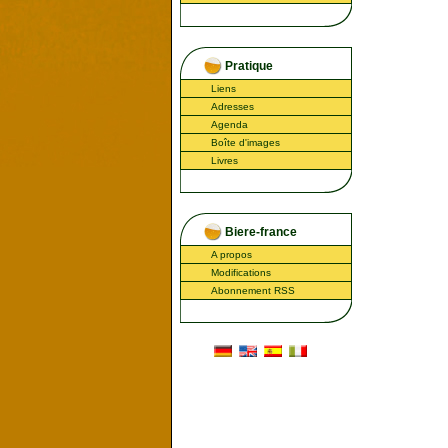
Pratique
Liens
Adresses
Agenda
Boîte d'images
Livres
Biere-france
A propos
Modifications
Abonnement RSS